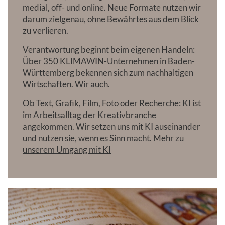
medial, off- und online. Neue Formate nutzen wir
darum zielgenau, ohne Bewährtes aus dem Blick
zu verlieren.
Verantwortung beginnt beim eigenen Handeln:
Über 350 KLIMAWIN-Unternehmen in Baden-
Württemberg bekennen sich zum nachhaltigen
Wirtschaften.
Wir auch
.
Ob Text, Grafik, Film, Foto oder Recherche: KI ist
im Arbeitsalltag der Kreativbranche
angekommen. Wir setzen uns mit KI auseinander
und nutzen sie, wenn es Sinn macht.
Mehr zu
unserem Umgang mit KI