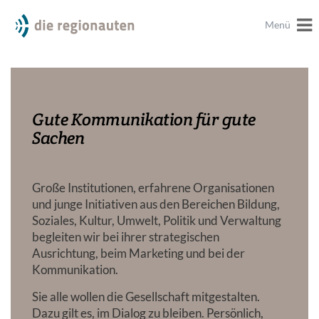
Menü
Gute Kommunikation für gute
Sachen
Große Institutionen, erfahrene Organisationen
und junge Initiativen aus den Bereichen Bildung,
Soziales, Kultur, Umwelt, Politik und Verwaltung
begleiten wir bei ihrer strategischen
Ausrichtung, beim Marketing und bei der
Kommunikation.
Sie alle wollen die Gesellschaft mitgestalten.
Dazu gilt es, im Dialog zu bleiben. Persönlich,