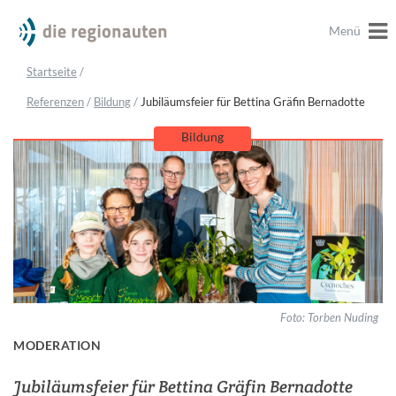
Menü
Startseite
/
Referenzen
/
Bildung
/
Jubiläumsfeier für Bettina Gräfin Bernadotte
Bildung
Foto:
Torben Nuding
MODERATION
Jubiläumsfeier für Bettina Gräfin Bernadotte