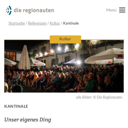
Menü
Startseite
/
Referenzen
/
Kultur
/
Kantinale
Kultur
alle Bilder: © Die Regionauten
KANTINALE
Unser eigenes Ding